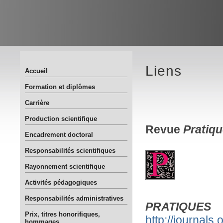
Liens
Accueil
Formation et diplômes
Carrière
Production scientifique
Revue
Pratiq
Encadrement doctoral
Responsabilités scientifiques
Rayonnement scientifique
Activités pédagogiques
Responsabilités administratives
PRATIQUES
Prix, titres honorifiques,
http://journals
hommages