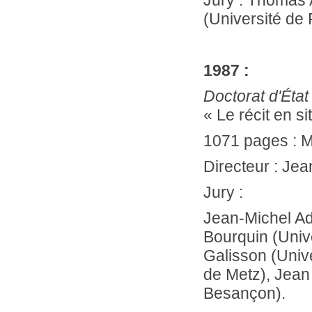
Jury : Thomas 
(Université d
1987 :
Doctorat d'État
« Le récit en si
1071 pages : Me
Directeur : Je
Jury :
Jean-Michel A
Bourquin (Univ
Galisson (Unive
de Metz), Jean
Besançon).