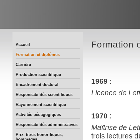
Formation 
Accueil
Formation et diplômes
Carrière
Production scientifique
1969 :
Encadrement doctoral
Licence de Let
Responsabilités scientifiques
Rayonnement scientifique
Activités pédagogiques
1970 :
Responsabilités administratives
Maîtrise de Le
Prix, titres honorifiques,
trois lectures 
hommages