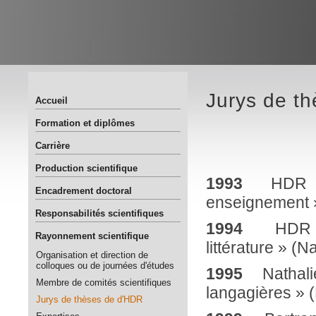
Jurys de t
Accueil
Formation et diplômes
Carrière
Production scientifique
1993
HDR de J
Encadrement doctoral
enseignement »
Responsabilités scientifiques
1994
HDR de 
Rayonnement scientifique
littérature » (N
Organisation et direction de
colloques ou de journées d'études
1995
Nathal
Membre de comités scientifiques
langagières » 
Jurys de thèses de d'HDR