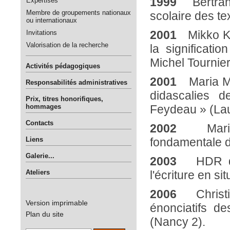
1999
Bertrand
Expertises
Membre de groupements nationaux
scolaire des tex
ou internationaux
Invitations
2001
Mikko Kuu
Valorisation de la recherche
la significat
Michel Tournier
Activités pédagogiques
2001
Maria Mys
Responsabilités administratives
didascalies 
Prix, titres honorifiques,
hommages
Feydeau » (La
Contacts
2002
Maria M
Liens
fondamentale d
Galerie...
2003
HDR d
Ateliers
l'écriture en sit
2006
Chris
Version imprimable
énonciatifs d
Plan du site
(Nancy 2).