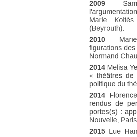
2009
Samar 
l'argumentatio
Marie Koltès
(Beyrouth).
2010
Marie-A
figurations de
Normand Chaure
2014
Melisa Ye
« théâtres de
politique du th
2014
Florence
rendus de per
portes(s) : a
Nouvelle, Paris
2015
Lue Hang