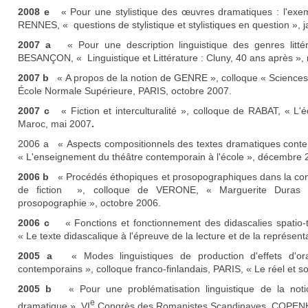
2008 e
« Pour une stylistique des œuvres dramatiques : l'exem
RENNES, « questions de stylistique et stylistiques en question », j
2007 a
« Pour une description linguistique des genres littéra
BESANÇON, « Linguistique et Littérature : Cluny, 40 ans après »
2007 b
« A propos de la notion de GENRE », colloque « Sciences
École Normale Supérieure, PARIS, octobre 2007.
2007 c
« Fiction et interculturalité », colloque de RABAT, « L'éd
Maroc, mai 2007
.
2006 a « Aspects compositionnels des textes dramatiques con
« L'enseignement du théâtre contemporain à l'école », décembre 
2006 b
« Procédés éthopiques et prosopographiques dans la cons
de fiction », colloque de VERONE, « Marguerite Duras : (
prosopographie », octobre 2006.
2006 c
« Fonctions et fonctionnement des didascalies spatio-t
« Le texte didascalique à l'épreuve de la lecture et de la représenta
2005 a
« Modes linguistiques de production d'effets d'oral
contemporains », colloque franco-finlandais, PARIS, « Le réel et 
2005 b
« Pour une problématisation linguistique de la noti
e
dramatique », VI
Congrès des Romanistes Scandinaves, COPEN