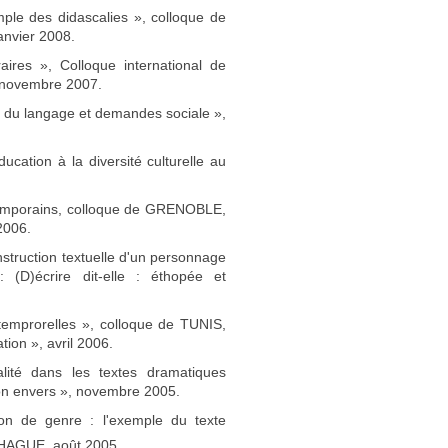
ple des didascalies », colloque de
anvier 2008.
ires », Colloque international de
, novembre 2007.
 du langage et demandes sociale »,
ucation à la diversité culturelle au
temporains, colloque de GRENOBLE,
2006.
truction textuelle d'un personnage
D)écrire dit-elle : éthopée et
emprorelles », colloque de TUNIS,
tion », avril 2006.
ité dans les textes dramatiques
son envers », novembre 2005.
on de genre : l'exemple du texte
HAGUE, août 2005.