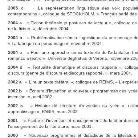
2005 c
« La représentation linguistique des voix populair
contemporains », colloque de STOCKHOLM, « Français parlé des m
2004 a
« Fiction théâtrale et postures de lecteur », colloque
de la fiction », décembre 2004.
2004 b
« Problématisation sémio-linguistique du personnage dr
« La fabrique du personnage », novembre 2004.
2004 c
« Pour une approche sémio-textuelle de l'adaptation thé
romanzo a teatro », Universtà degli studi di Verona, novembre 200
2004 d
« Textualité dramatique et discours rapporté », colloq
discours (genre de discours et discours rapporté, », mars 2004.
2002 a
« Lire un texte théâtral », colloque de REIMS, « L'expérie
2002 b
« Écriture d'invention et nouveaux programmes des lycées
invention », avril 2002.
2002 c
« Histoire de l'écriture d'invention au lycée », collo
apprentissage », PARIS, mars 2002.
2001
« Écriture d'invention et enseignement de la littérature
l'enseignement de la littérature, mars 2001.
2000
« Nouveaux programmes et didactique de la littératur