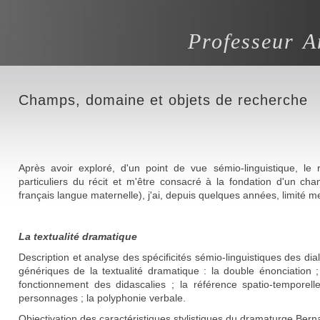
Professeur A
Champs, domaine et objets de recherche
Après avoir exploré, d'un point de vue sémio-linguistique, le r
particuliers du récit et m'être consacré à la fondation d'un ch
français langue maternelle), j'ai, depuis quelques années, limité 
La textualité dramatique
Description et analyse des spécificités sémio-linguistiques des dia
génériques de la textualité dramatique : la double énonciation ; 
fonctionnement des didascalies ; la référence spatio-temporelle
personnages ; la polyphonie verbale.
Objectivation des caractéristiques stylistiques du dramaturge Ber