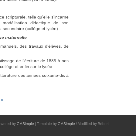
 scripturale, telle qu'elle s'incarne
e modélisation didactique de son
 secondaire (collège et lycée).
gue maternelle
es manuels, des travaux d'élèves, de
ntissage de l'écriture de 1885 à nos
ollège et enfin sur le lycée.
ittérature des années soixante-dix à
 »
owered by
CMSimple
| Template by
CMSimple
/ Modified by Bébert