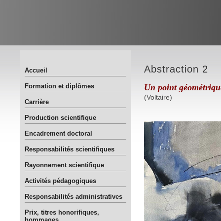
Abstraction 2
Accueil
Formation et diplômes
Un point géométrique 
(Voltaire)
Carrière
Production scientifique
Encadrement doctoral
Responsabilités scientifiques
Rayonnement scientifique
Activités pédagogiques
Responsabilités administratives
Prix, titres honorifiques,
hommages